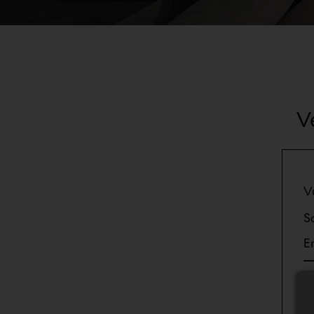
V
V
S
E
V
V