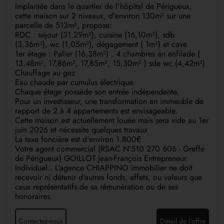
Implantée dans le quartier de l'hôpital de Périgueux,
cette maison sur 2 niveaux, d'environ 130m² sur une
parcelle de 513m², propose:
RDC : séjour (31,29m²), cuisine (16,10m²), sdb
(3,36m²), wc (1,05m²), dégagement ( 1m²) et cave
1er étage : Palier (16,38m²) , 4 chambres en enfilade (
13,48m², 17,86m², 17,85m², 15,30m² ) sde wc (4,42m²)
Chauffage au gaz
Eau chaude par cumulus électrique.
Chaque étage possède son entrée indépendante.
Pour un investisseur, une transformation en immeuble de
rapport de 2 à 4 appartements est envisageable.
Cette maison est actuellement louée mais sera vide au 1er
juin 2026 et nécessite quelques travaux
La taxe foncière est d'environ 1.800€
Votre agent commercial (RSAC N°510 270 606 - Greffe
de Périgueux) GOILLOT Jean-François Entrepreneur
Individuel.. L'agence CHIAPPINO immobilier ne doit
recevoir ni détenir d'autres fonds, effets, ou valeurs que
ceux représentatifs de sa rémunération ou de ses
honoraires.
Contactez-nous
Détail de l'offre