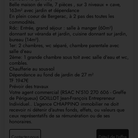
Belle maison de ville, 7 pièces , sur 3 niveaux + cave,
163m² avec jardin et dépendance
En plein coeur de Bergerac, à 2 pas des toutes les
commodités.
Rdc: Entrée, grand séjour : salle à manger (60m²)
donnant sur véranda et jardin, cuisine donnant sur jardin,
bureau (14m²).
1er: 2 chambres, wc séparé, chambre parentale avec
salle d'eau
2ème: 1 grande chambre sous toit avec salle d'eau et wc,
combles.
Chaufferie au sous-sol
Dépendance au fond de jardin de 27 m²
TF 1947€
Prévoir des travaux
Votre agent commercial (RSAC N°510 270 606 - Greffe
de Périgueux) GOILLOT Jean-François Entrepreneur
Individuel.. L'agence CHIAPPINO immobilier ne doit
recevoir ni détenir d'autres fonds, effets, ou valeurs que
ceux représentatifs de sa rémunération ou de ses
honoraires.
Contactez-nous
Détail de l'offre