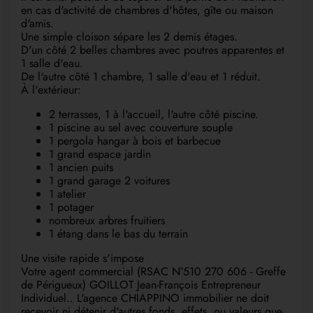
en cas d'activité de chambres d'hôtes, gîte ou maison
d'amis.
Une simple cloison sépare les 2 demis étages.
D'un côté 2 belles chambres avec poutres apparentes et
1 salle d'eau.
De l'autre côté 1 chambre, 1 salle d'eau et 1 réduit.
À l'extérieur:
2 terrasses, 1 à l'accueil, l'autre côté piscine.
1 piscine au sel avec couverture souple
1 pergola hangar à bois et barbecue
1 grand espace jardin
1 ancien puits
1 grand garage 2 voitures
1 atelier
1 potager
nombreux arbres fruitiers
1 étang dans le bas du terrain
Une visite rapide s'impose
Votre agent commercial (RSAC N°510 270 606 - Greffe
de Périgueux) GOILLOT Jean-François Entrepreneur
Individuel.. L'agence CHIAPPINO immobilier ne doit
recevoir ni détenir d'autres fonds, effets, ou valeurs que