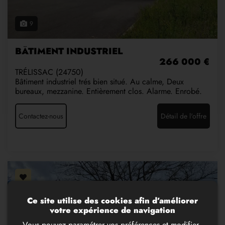
9
BÂTIMENT INDUSTRIEL
266 000 €
TRÉLISSAC (24750)
Bâtiment industriel trés bien situé. Au calme, Deux
bureaux, mezzanine. Entièrement clos. Alarme. Enrobé.
Contactez-nous
Détail de l'offre
Ce site utilise des cookies afin d’améliorer
votre expérience de navigation
Vous pouvez paramétrer vos préférences et modifier