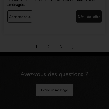
aménagée.
Contactez-nous
Détail de l'offre
1
2
3
Avez-vous des questions ?
Ecrire un message