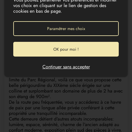
vos choix en cliquant sur le lien de gestion des
cookies en bas de page.
Paramétrer mes choix
20
OK pour moi !
BELLE PÉRIGOURDINE DE CARACTÈRE
AVEC PISCINE ET ÉTANG SUR 2,6HA
435 000 €
Continuer sans accepter
ST PAUL LA ROCHE (24800)
Une superbe vue sur la campagne du Périgord vert, en
limite du Parc Régional, voilà ce que vous propose cette
belle périgourdine du XIXème siècle érigée sur une
colline et surplombant son domaine de plus de 2 ha avec
son étang de 900m².
De la route peu fréquentée, vous y accéderez à ce havre
de paix par une longue allée privée conférant à cette
propriété une tranquillité incomparable.
Cette demeure détient d'autres atouts incomparables:
lumière, espace, sérénité, charme de l'ancien adapté au
confort moderne, exposition plein sud des pièces à vivre.