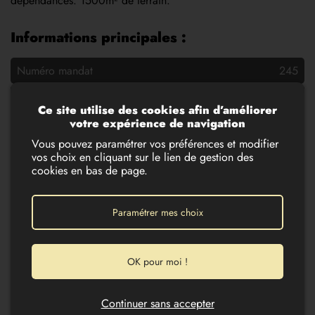
dépendances. 1500m² de terrain.
Informations principales :
Numéro mandat
245
Surface habitable
300 m²
Ce site utilise des cookies afin d’améliorer
votre expérience de navigation
Nombre de pièces
10
Vous pouvez paramétrer vos préférences et modifier
Surface du terrain
1505
vos choix en cliquant sur le lien de gestion des
cookies en bas de page.
Année de construction
1870
Les diagnostics :
Paramétrer mes choix
Diagnostic de Performance Energétique (DPE)
Non soumis au DPE
OK pour moi !
Diagnostic réalisé le 30/11/-0001
Le montant des dépenses théoriques annuelles de l’ensemble des usages
énergétique est estimé entre le 0,00 et 0,00 €
Continuer sans accepter
L’année de référence des prix de l’énergie utilisés pour établir cette estimation