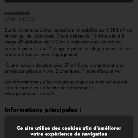
MAISONS
ATUR (24750)
Sur la commune d’Atur, ensemble immobilier sur 1 584 m² de
terrain qui se compose: D’une bâtisse du 15 ème siècle à
usage d’habitation de 170 m² à restaurer avec en rez de
er
jardin 3 pièces ; au 1
étage 3 pièces et dégagement et sous
comble 2 pièces avec dégagement.
D’une maison de plain-pied 57 m² libre, comprenant une
entrée sur pièce à vivre, 2 chambres, 1 salle d’eau et wc
Les informations sur les risques auxquels ce bien est exposé
sont disponibles sur le site de Géorisques :
www.georisques.gouv.fr
Informations principales :
Numéro mandat
134
Ce site utilise des cookies afin d’améliorer
votre expérience de navigation
Surface habitable
170 m²