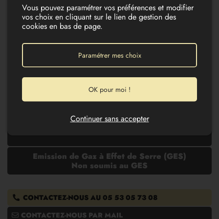
Vous pouvez paramétrer vos préférences et modifier
Nombre de pièces
8
vos choix en cliquant sur le lien de gestion des
cookies en bas de page.
Surface du terrain
1584
Paramétrer mes choix
Les diagnostics :
Diagnostic de Performance Energétique (DPE)
OK pour moi !
Non soumis au DPE
Diagnostic réalisé le 30/11/-0001
Le montant des dépenses théoriques annuelles de l’ensemble des usages
Continuer sans accepter
énergétique est estimé entre le 0,00 et 0,00 €
L’année de référence des prix de l’énergie utilisés pour établir cette estimation
est :
Emission de Gaz à Effet de Serre (GES)
Non soumis au GES
CONTACTEZ-NOUS AU
05 53 05 73 08
CONTACTEZ-NOUS PAR MAIL