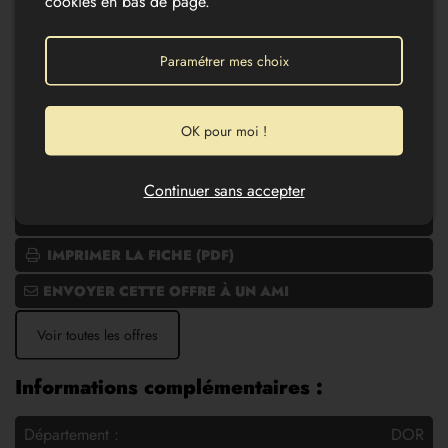
cookies en bas de page.
Numéro mandat
170
Paramétrer mes choix
Surface habitable
1503 m²
Surface du terrain
1503
OK pour moi !
CONTACTEZ-NOUS AU
05 53 05 73 08
Continuer sans accepter
CONTACTEZ-NOUS PAR MAIL
IMPRIMER LA FICHE (PDF)
ENVOYER CETTE OFFRE À UN AMI
Voir toutes les offres
Informations complémentaires :
Département :
DOR