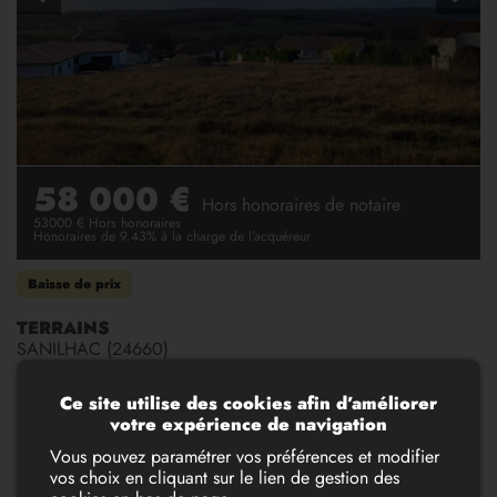
58 000 €
Hors honoraires de notaire
53000 € Hors honoraires
Honoraires de 9.43% à la charge de l’acquéreur
Baisse de prix
TERRAINS
SANILHAC (24660)
En situation dominate, terrain à bâtir libre de constructeur.
Ce site utilise des cookies afin d’améliorer
Eau, téléphone et électricité en façade. Assainissement
votre expérience de navigation
individuel.
Vous pouvez paramétrer vos préférences et modifier
vos choix en cliquant sur le lien de gestion des
Informations principales :