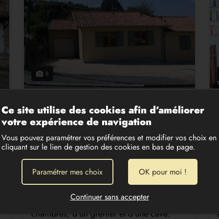
8
MAISON PLAIN PIED ATUR
Ce site utilise des cookies afin d’améliorer
LOCATION
votre expérience de navigation
750 €/mois
€
BOULAZAC (24750)
Vous pouvez paramétrer vos préférences et modifier vos choix en
Maison T3 d'environ 76 m² en ossature
cliquant sur le lien de gestion des cookies en bas de page.
bois avec jardin de ville de 100 m² située
n
à Boulazac mais très proche de Périgueux.
Paramétrer mes choix
OK pour moi !
Elle se compose d'une entrée avec
placard, d'un salon séjour avec cuisine
équipée ouverte donnant sur une belle
Continuer sans accepter
terrasse couverte d'environ 30 m², de 2
chambres, d'un grenier et d'une cave.