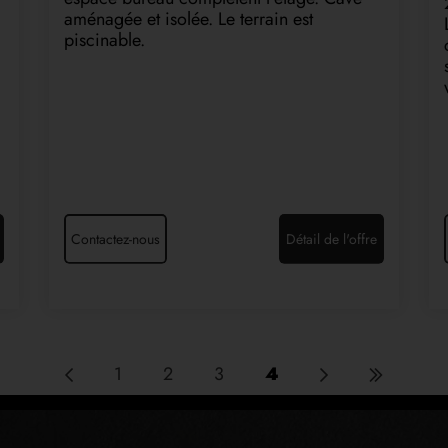
aménagée et isolée. Le terrain est
piscinable.
Contactez-nous
Détail de l'offre
1
2
3
4