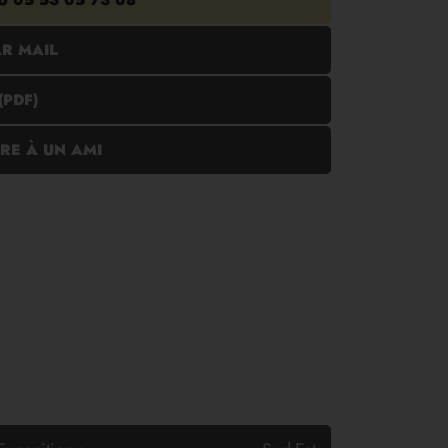
AU
05 53 05 73 08
R MAIL
(PDF)
RE À UN AMI