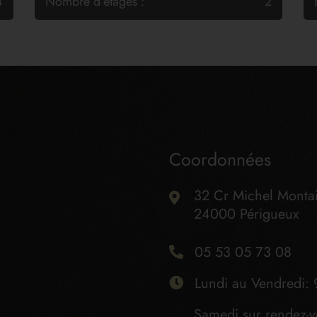
4
Nombre d’étages :
2
Coordonnées
32 Cr Michel Monta
24000 Périgueux
05 53 05 73 08
Lundi au Vendredi: 
Samedi sur rendez-