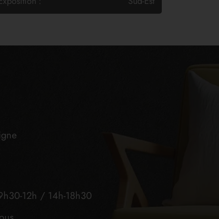
Exposition :
Sud-Est
igne
9h30-12h / 14h-18h30
vous