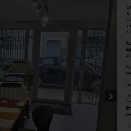
Id
le
lo
qu
d'
Au
ég
un
Au
co
Le
Le
l'
êt
co
La