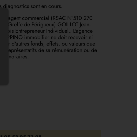
s diagnostics sont en cours.
tre agent commercial (RSAC N°510 270
6 - Greffe de Périgueux) GOILLOT Jean-
ançois Entrepreneur Individuel.. L'agence
IAPPINO immobilier ne doit recevoir ni
tenir d'autres fonds, effets, ou valeurs que
ux représentatifs de sa rémunération ou de
s honoraires.