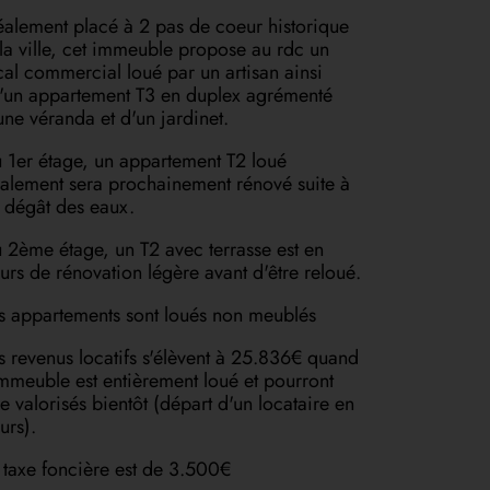
éalement placé à 2 pas de coeur historique
 la ville, cet immeuble propose au rdc un
cal commercial loué par un artisan ainsi
'un appartement T3 en duplex agrémenté
une véranda et d'un jardinet.
 1er étage, un appartement T2 loué
alement sera prochainement rénové suite à
 dégât des eaux.
 2ème étage, un T2 avec terrasse est en
urs de rénovation légère avant d'être reloué.
s appartements sont loués non meublés
s revenus locatifs s'élèvent à 25.836€ quand
immeuble est entièrement loué et pourront
re valorisés bientôt (départ d'un locataire en
urs).
 taxe foncière est de 3.500€