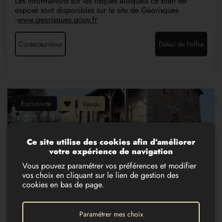
Les informations sur les risques auxquels ce bien est
exposé sont disponibles sur le site de Géorisques
:
www.georisques.gouv.fr
Contactez-nous
Détail de l'offre
Exclusivité
Vendu
Ce site utilise des cookies afin d’améliorer
8
votre expérience de navigation
Vous pouvez paramétrer vos préférences et modifier
MAISON XVE SIÈCLE EN PIERRE
vos choix en cliquant sur le lien de gestion des
155 000 €
cookies en bas de page.
ATUR (24750)
Sur la commune d’Atur, ensemble immobilier sur 1 584
m² de terrain qui se compose: D’une bâtisse du 15 ème
Paramétrer mes choix
siècle à usage d’habitation de 170 m² à restaurer avec en