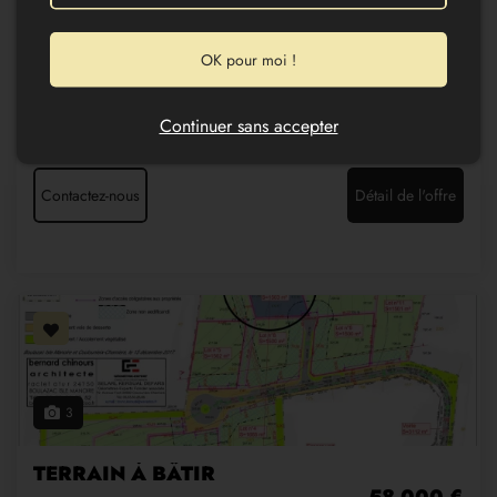
er
rez de jardin 3 pièces ; au 1
étage 3 pièces et
dégagement et sous comble 2 pièces avec dégagement.
D’une maison de plain-pied 57 m² libre, comprenant une
OK pour moi !
entrée sur pièce à vivre, 2 chambres, 1 salle d’eau et wc
Les informations sur les risques auxquels ce bien est
exposé sont disponibles sur le site de Géorisques :
Continuer sans accepter
www.georisques.gouv.fr
Contactez-nous
Détail de l'offre
3
TERRAIN À BÂTIR